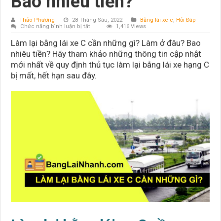
Bao nhiêu tiền?
Thảo Phương
28 Tháng Sáu, 2022
Bằng lái xe c
,
Hỏi Đáp
ở
Chức năng bình luận bị tắt
1,416 Views
Làm
lại
Làm lại bằng lái xe C cần những gì? Làm ở đâu? Bao
bằng
lái
nhiêu tiền? Hãy tham khảo những thông tin cập nhật
xe
mới nhất về quy định thủ tục làm lại bằng lái xe hạng C
C
cần
bị mất, hết hạn sau đây.
những
gì?
Làm
ở
đâu?
Bao
nhiêu
tiền?