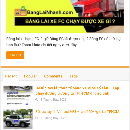
gì?
Có
thời
hạn
bao
lâu?
Bằng lái xe hạng FC là gì? Bằng FC lái được xe gì? Bằng FC có thời hạn
bao lâu? Tham khảo chi tiết ngay dưới đây.
Chi Tiết
Recent
Popular
Comments
Tags
Bổ túc tay lái thực tế bằng xe Vios số sàn – Tập
chạy đường trường từ TP.HCM đi các tỉnh
18 Tháng Bảy, 2025
Bổ túc tay lái Vinfast VF3 – chỉ 250k/giờ tại TPHCM
18 Tháng Bảy, 2025