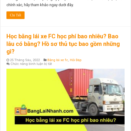
chính xác, hãy tham khảo ngay dưới đây.
Chi Tiết
Học bằng lái xe FC học phí bao nhiêu? Bao
lâu có bằng? Hồ sơ thủ tục bao gồm những
gì?
25 Tháng Sáu, 2022
Bằng lái xe fc
,
Hỏi Đáp
ở
Chức năng bình luận bị tắt
Học
bằng
lái
xe
FC
học
phí
bao
nhiêu?
Bao
lâu
có
bằng?
Hồ
sơ
thủ
tục