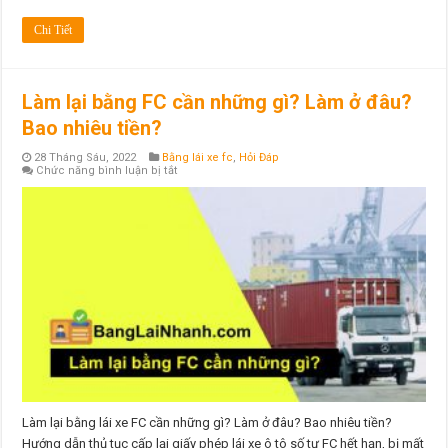
Chi Tiết
Làm lại bằng FC cần những gì? Làm ở đâu?
Bao nhiêu tiền?
28 Tháng Sáu, 2022
Bằng lái xe fc
,
Hỏi Đáp
ở
Chức năng bình luận bị tắt
Làm
lại
bằng
FC
cần
những
gì?
Làm
ở
đâu?
Bao
nhiêu
tiền?
Làm lại bằng lái xe FC cần những gì? Làm ở đâu? Bao nhiêu tiền?
Hướng dẫn thủ tục cấp lại giấy phép lái xe ô tô số tự FC hết hạn, bị mất