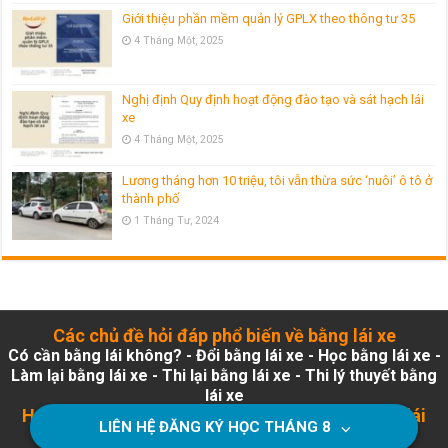
Giới thiệu phần mềm quản lý GPLX theo thông tư 35
4 Tháng Một, 2025
Nghị định Quy định hoạt động đào tạo và sát hạch lái
xe
4 Tháng Một, 2025
Lương tháng hơn 10 triệu, tôi vẫn thừa sức ‘nuôi’ ô tô ở
thành phố
1 Tháng Tư, 2024
Các chủ đề hỏi đáp phổ biến về bằng lái xe
Có cần bằng lái không?
-
Đổi bằng lái xe
-
Học bằng lái xe
-
Làm lại bằng lái xe
-
Thi lại bằng lái xe
-
Thi lý thuyết bằng
lái xe
Học Lái Nhanh - Học lái xe B1, B2, C, bổ túc tay lái
LIÊN HỆ ĐĂNG KÝ HỌC THÁNG
8
⌵
thầy Tuấn
- HocLaiNhanh.com