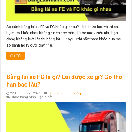
lái
xe
nào?
Hình
thức
học
và
So sánh bằng lái xe FE và FC khác gì nhau? Hình thức học và thi sát
thi
hạch có khác nhau không? Nên học bằng lái xe nào? Nếu như bạn
sát
hạch
đang không biết lên thi bằng lái FE hay FC thì hãy tham khảo qua bài
có
khác
so sánh ngay dưới đây nhé.
nhau
không?
Chi Tiết
Bằng lái xe FC là gì? Lái được xe gì? Có thời
hạn bao lâu?
22 Tháng Sáu, 2022
Bằng lái xe fc
,
Hỏi Đáp
ở
Chức năng bình luận bị tắt
Bằng
lái
xe
FC
là
gì?
Lái
được
xe