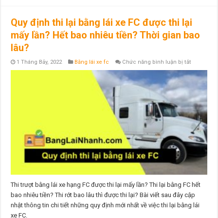
Quy định thi lại bằng lái xe FC được thi lại
mấy lần? Hết bao nhiêu tiền? Thời gian bao
lâu?
ở
1 Tháng Bảy, 2022
Bằng lái xe fc
Chức năng bình luận bị tắt
Quy
định
thi
lại
bằng
lái
xe
FC
được
thi
lại
mấy
lần?
Hết
bao
nhiêu
tiền?
Thời
gian
Thi trượt bằng lái xe hạng FC được thi lại mấy lần? Thi lại bằng FC hết
bao
bao nhiêu tiền? Thi rớt bao lâu thì được thi lại? Bài viết sau đây cập
lâu?
nhật thông tin chi tiết những quy định mới nhất về việc thi lại bằng lái
xe FC.