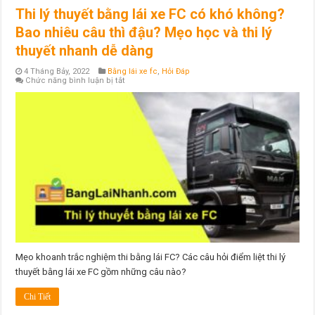
Thi lý thuyết bằng lái xe FC có khó không?
Bao nhiêu câu thì đậu? Mẹo học và thi lý
thuyết nhanh dễ dàng
4 Tháng Bảy, 2022
Bằng lái xe fc
,
Hỏi Đáp
ở
Chức năng bình luận bị tắt
Thi
lý
thuyết
bằng
lái
xe
FC
có
khó
không?
Bao
nhiêu
câu
thì
đậu?
Mẹo
học
và
thi
Mẹo khoanh trắc nghiệm thi bằng lái FC? Các câu hỏi điểm liệt thi lý
lý
thuyết bằng lái xe FC gồm những câu nào?
thuyết
nhanh
dễ
Chi Tiết
dàng