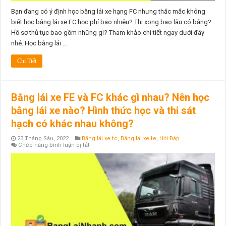
bao
gồm
Bạn đang có ý định học bằng lái xe hạng FC nhưng thắc mắc không
những
biết học bằng lái xe FC học phí bao nhiêu? Thi xong bao lâu có bằng?
gì?
Hồ sơ thủ tục bao gồm những gì? Tham khảo chi tiết ngay dưới đây
nhé. Học bằng lái …
Chi Tiết
Bằng lái xe FE và FC khác gì nhau? Nên học
bằng lái xe nào? Hình thức học và thi sát
hạch có khác nhau không?
23 Tháng Sáu, 2022
Bằng lái xe fc
,
Bằng lái xe fe
,
Hỏi Đáp
ở
Chức năng bình luận bị tắt
Bằng
lái
xe
FE
và
FC
khác
gì
nhau?
Nên
học
bằng