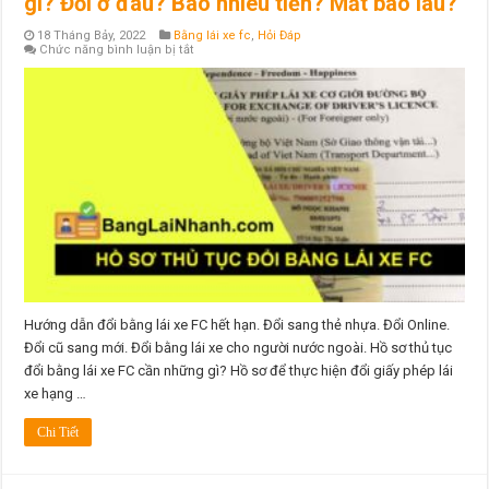
gì? Đổi ở đâu? Bao nhiêu tiền? Mất bao lâu?
18 Tháng Bảy, 2022
Bằng lái xe fc
,
Hỏi Đáp
ở
Chức năng bình luận bị tắt
Hồ
sơ
thủ
tục
đổi
bằng
lái
xe
FC
cần
những
gì?
Đổi
ở
đâu?
Bao
nhiêu
tiền?
Mất
Hướng dẫn đổi bằng lái xe FC hết hạn. Đổi sang thẻ nhựa. Đổi Online.
bao
Đổi cũ sang mới. Đổi bằng lái xe cho người nước ngoài. Hồ sơ thủ tục
lâu?
đổi bằng lái xe FC cần những gì? Hồ sơ để thực hiện đổi giấy phép lái
xe hạng …
Chi Tiết