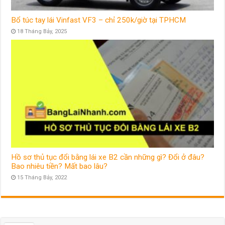
Bổ túc tay lái Vinfast VF3 – chỉ 250k/giờ tại TPHCM
18 Tháng Bảy, 2025
Hồ sơ thủ tục đổi bằng lái xe B2 cần những gì? Đổi ở đâu?
Bao nhiêu tiền? Mất bao lâu?
15 Tháng Bảy, 2022