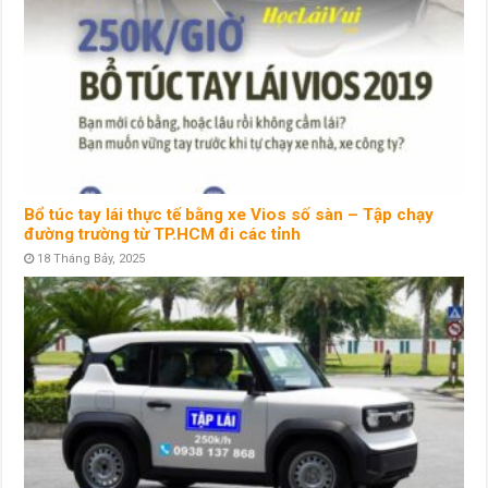
Bổ túc tay lái thực tế bằng xe Vios số sàn – Tập chạy
đường trường từ TP.HCM đi các tỉnh
18 Tháng Bảy, 2025