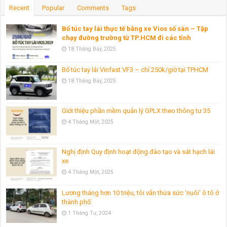
Recent
Popular
Comments
Tags
Bổ túc tay lái thực tế bằng xe Vios số sàn – Tập
chạy đường trường từ TP.HCM đi các tỉnh
18 Tháng Bảy, 2025
Bổ túc tay lái Vinfast VF3 – chỉ 250k/giờ tại TPHCM
18 Tháng Bảy, 2025
Giới thiệu phần mềm quản lý GPLX theo thông tư 35
4 Tháng Một, 2025
Nghị định Quy định hoạt động đào tạo và sát hạch lái
xe
4 Tháng Một, 2025
Lương tháng hơn 10 triệu, tôi vẫn thừa sức ‘nuôi’ ô tô ở
thành phố
1 Tháng Tư, 2024