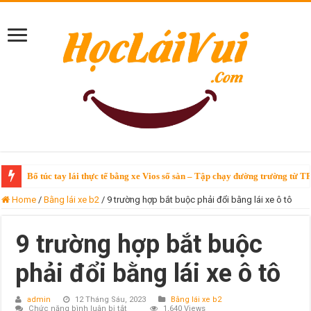
Bổ túc tay lái thực tế bằng xe Vios số sàn – Tập chạy đường trường từ T
Home
/
Bằng lái xe b2
/
9 trường hợp bắt buộc phải đổi bằng lái xe ô tô
9 trường hợp bắt buộc
phải đổi bằng lái xe ô tô
admin
12 Tháng Sáu, 2023
Bằng lái xe b2
ở
Chức năng bình luận bị tắt
1,640 Views