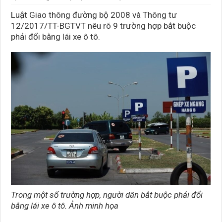
9
trường
Luật Giao thông đường bộ 2008 và Thông tư
hợp
bắt
12/2017/TT-BGTVT nêu rõ 9 trường hợp bắt buộc
buộc
phải đổi bằng lái xe ô tô.
phải
đổi
bằng
lái
xe
ô
tô
Trong một số trường hợp, người dân bắt buộc phải đổi
bằng lái xe ô tô. Ảnh minh họa