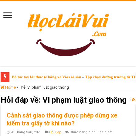
Bổ túc tay lái thực tế bằng xe Vios số sàn – Tập chạy đường trường từ T
Home
/
Thẻ:
Vi phạm luật giao thông
Hỏi đáp về:
Vi phạm luật giao thông
Cảnh sát giao thông được phép dừng xe
kiểm tra giấy tờ khi nào?
ở
20 Tháng Sáu, 2023
Hỏi Đáp
Chức năng bình luận bị tắt
Cảnh