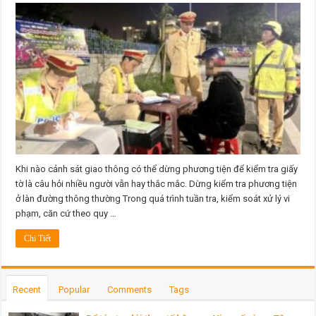
sát
giao
thông
được
phép
dừng
xe
kiểm
tra
giấy
tờ
khi
nào?
Khi nào cảnh sát giao thông có thể dừng phương tiện để kiểm tra giấy
tờ là câu hỏi nhiều người vẫn hay thắc mắc. Dừng kiểm tra phương tiện
ở làn đường thông thường Trong quá trình tuần tra, kiểm soát xử lý vi
phạm, căn cứ theo quy …
Chi Tiết
Recent
Popular
Comments
Tags