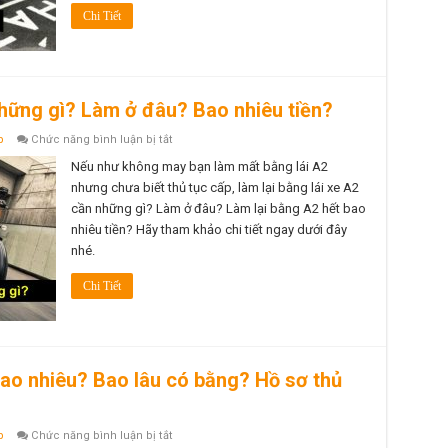
lại
Chi Tiết
mấy
lần?
Hết
bao
nhiêu
tiền?
Thời
những gì? Làm ở đâu? Bao nhiêu tiền?
gian
bao
ở
p
Chức năng bình luận bị tắt
lâu?
Làm
lại
Nếu như không may bạn làm mất bằng lái A2
bằng
nhưng chưa biết thủ tục cấp, làm lại bằng lái xe A2
lái
xe
cần những gì? Làm ở đâu? Làm lại bằng A2 hết bao
A2
nhiêu tiền? Hãy tham khảo chi tiết ngay dưới đây
cần
những
nhé.
gì?
Làm
ở
Chi Tiết
đâu?
Bao
nhiêu
tiền?
bao nhiêu? Bao lâu có bằng? Hồ sơ thủ
ở
p
Chức năng bình luận bị tắt
Học