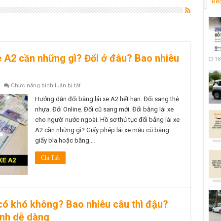
Re
xe A2 cần những gì? Đổi ở đâu? Bao nhiêu
18
ở
Chức năng bình luận bị tắt
Hồ
sơ
Hướng dẫn đổi bằng lái xe A2 hết hạn. Đổi sang thẻ
thủ
nhựa. Đổi Online. Đổi cũ sang mới. Đổi bằng lái xe
tục
đổi
cho người nước ngoài. Hồ sơ thủ tục đổi bằng lái xe
bằng
A2 cần những gì? Giấy phép lái xe mẫu cũ bằng
lái
xe
giấy bìa hoặc bằng …
A2
cần
những
Chi Tiết
gì?
Đổi
ở
đâu?
Bao
nhiêu
tiền?
2 có khó không? Bao nhiêu câu thì đậu?
Mất
bao
anh dễ dàng
lâu?