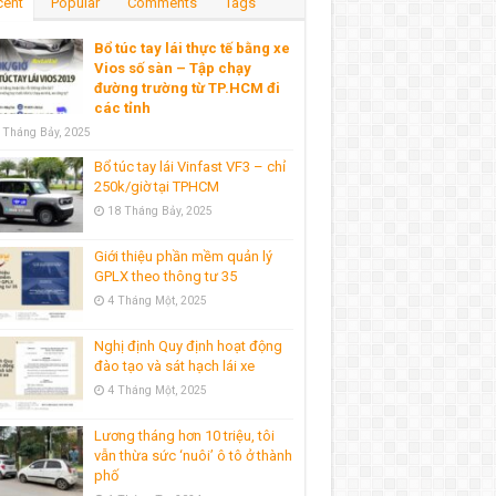
cent
Popular
Comments
Tags
Bổ túc tay lái thực tế bằng xe
Vios số sàn – Tập chạy
đường trường từ TP.HCM đi
các tỉnh
 Tháng Bảy, 2025
Bổ túc tay lái Vinfast VF3 – chỉ
250k/giờ tại TPHCM
18 Tháng Bảy, 2025
Giới thiệu phần mềm quản lý
GPLX theo thông tư 35
4 Tháng Một, 2025
Nghị định Quy định hoạt động
đào tạo và sát hạch lái xe
4 Tháng Một, 2025
Lương tháng hơn 10 triệu, tôi
vẫn thừa sức ‘nuôi’ ô tô ở thành
phố