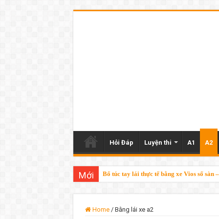
Hỏi Đáp
Luyện thi
A1
A2
Mới
Bổ túc tay lái thực tế bằng xe Vios số sà
Home
/
Bằng lái xe a2