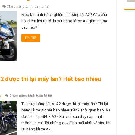
ở
Chức năng bình luận bị tắt
Thi
lý
Mẹo khoanh trắc nghiệm thi bằng lái A2? Các câu
thuyết
hỏi điểm liệt thi lý thuyết bằng lái xe A2 gồm những
bằng
lái
câu nào?
xe
A2
có
Chi Tiết
khó
không?
Bao
nhiêu
câu
thì
đậu?
Mẹo
học
và
 A2 được thi lại mấy lần? Hết bao nhiêu
thi
lý
thuyết
nhanh
ở
p
Chức năng bình luận bị tắt
dễ
Quy
dàng
định
Thi trượt bằng lái xe A2 được thi lại mấy lần? Thi lại
thi
bằng lái xe A2 hết bao nhiêu tiền? Thời gian bao lâu
lại
bằng
được thi lại GPLX A2? Bài viết sau đây cập nhật
lái
thông tin chi tiết những quy định mới nhất về việc thi
xe
A2
lại bằng lái xe A2.
được
thi