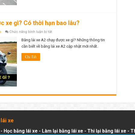
lái
xe
nào?
Hình
thức
học
ợc xe gì? Có thời hạn bao lâu?
và
thi
ở
p
Chức năng bình luận bị tắt
sát
Bằng
hạch
lái
Bằng lái xe A2 chạy được xe gì? Những thông tin
có
xe
khác
cần biết về bằng lái xe A2 cập nhật mới nhất.
A2
nhau
là
không?
gì?
Chi Tiết
Lái
được
xe
gì?
Có
thời
hạn
bao
lâu?
lái xe
-
Học bằng lái xe
-
Làm lại bằng lái xe
-
Thi lại bằng lái xe
-
Th