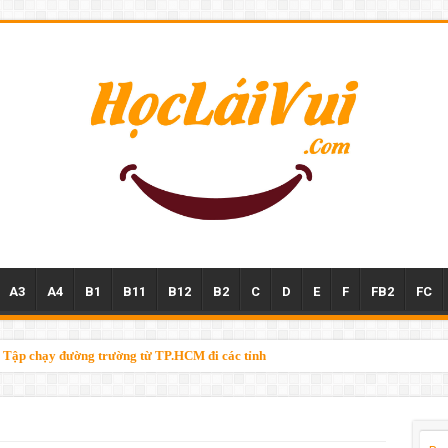
A3
A4
B1
B11
B12
B2
C
D
E
F
FB2
FC
n – Tập chạy đường trường từ TP.HCM đi các tỉnh