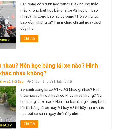
bằng
Bạn đang có ý định học bằng lái A2 nhưng thắc
lái
mắc không biết học bằng lái xe A2 học phí bao
xe
A2
nhiêu? Thi xong bao lâu có bằng? Hồ sơ thủ tục
học
bao gồm những gì? Tham khảo chi tiết ngay dưới
phí
bao
đây nhé.
nhiêu?
Bao
lâu
Chi Tiết
có
bằng?
Hồ
sơ
thủ
tục
bao
ì nhau? Nên học bằng lái xe nào? Hình
gồm
những
ó khác nhau không?
gì?
ở
i xe a2
,
Hỏi Đáp
Chức năng bình luận bị tắt
Bằng
lái
So sánh bằng lái xe A1 và A2 khác gì nhau? Hình
xe
thức học và thi sát hạch có khác nhau không? Nên
A1
và
học bằng lái xe nào? Nếu như bạn đang không biết
A2
lên thi bằng lái xe máy A1 hay A2 thì hãy tham khảo
khác
gì
qua bài so sánh ngay dưới đây nhé.
nhau?
Nên
học
Chi Tiết
bằng