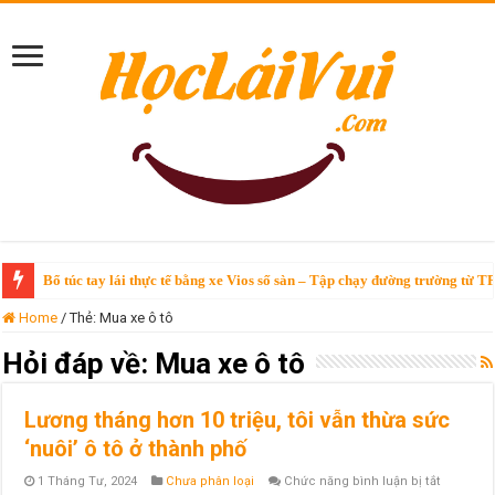
Bổ túc tay lái thực tế bằng xe Vios số sàn – Tập chạy đường trường từ T
Home
/
Thẻ:
Mua xe ô tô
Hỏi đáp về:
Mua xe ô tô
Lương tháng hơn 10 triệu, tôi vẫn thừa sức
‘nuôi’ ô tô ở thành phố
ở
1 Tháng Tư, 2024
Chưa phân loại
Chức năng bình luận bị tắt
Lương