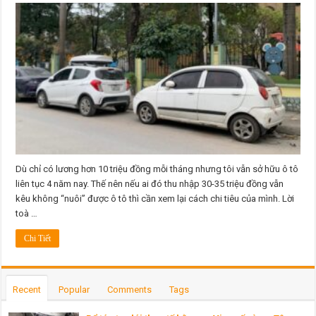
tháng
hơn
10
triệu,
tôi
vẫn
thừa
sức
‘nuôi’
ô
tô
ở
thành
phố
Dù chỉ có lương hơn 10 triệu đồng mỗi tháng nhưng tôi vẫn sở hữu ô tô
liên tục 4 năm nay. Thế nên nếu ai đó thu nhập 30-35 triệu đồng vẫn
kêu không “nuôi” được ô tô thì cần xem lại cách chi tiêu của mình. Lời
toà …
Chi Tiết
Recent
Popular
Comments
Tags