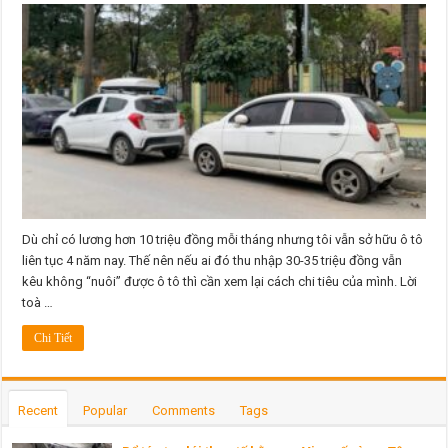
tháng
hơn
10
triệu,
tôi
vẫn
thừa
sức
‘nuôi’
ô
tô
ở
thành
phố
Dù chỉ có lương hơn 10 triệu đồng mỗi tháng nhưng tôi vẫn sở hữu ô tô
liên tục 4 năm nay. Thế nên nếu ai đó thu nhập 30-35 triệu đồng vẫn
kêu không “nuôi” được ô tô thì cần xem lại cách chi tiêu của mình. Lời
toà …
Chi Tiết
Recent
Popular
Comments
Tags