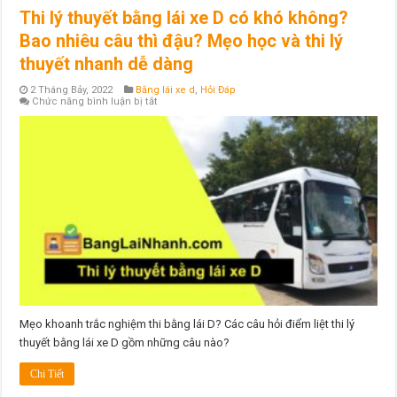
Thi lý thuyết bằng lái xe D có khó không?
Bao nhiêu câu thì đậu? Mẹo học và thi lý
thuyết nhanh dễ dàng
2 Tháng Bảy, 2022
Bằng lái xe d
,
Hỏi Đáp
ở
Chức năng bình luận bị tắt
Thi
lý
thuyết
bằng
lái
xe
D
có
khó
không?
Bao
nhiêu
câu
thì
đậu?
Mẹo
học
và
thi
Mẹo khoanh trắc nghiệm thi bằng lái D? Các câu hỏi điểm liệt thi lý
lý
thuyết bằng lái xe D gồm những câu nào?
thuyết
nhanh
dễ
Chi Tiết
dàng