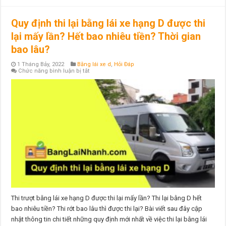
Quy định thi lại bằng lái xe hạng D được thi
lại mấy lần? Hết bao nhiêu tiền? Thời gian
bao lâu?
1 Tháng Bảy, 2022
Bằng lái xe d
,
Hỏi Đáp
ở
Chức năng bình luận bị tắt
Quy
định
thi
lại
bằng
lái
xe
hạng
D
được
thi
lại
mấy
lần?
Hết
bao
nhiêu
tiền?
Thời
Thi trượt bằng lái xe hạng D được thi lại mấy lần? Thi lại bằng D hết
gian
bao nhiêu tiền? Thi rớt bao lâu thì được thi lại? Bài viết sau đây cập
bao
lâu?
nhật thông tin chi tiết những quy định mới nhất về việc thi lại bằng lái