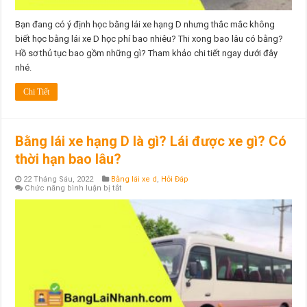
thủ
tục
bao
Bạn đang có ý định học bằng lái xe hạng D nhưng thắc mắc không
gồm
biết học bằng lái xe D học phí bao nhiêu? Thi xong bao lâu có bằng?
những
gì?
Hồ sơ thủ tục bao gồm những gì? Tham khảo chi tiết ngay dưới đây
nhé.
Chi Tiết
Bằng lái xe hạng D là gì? Lái được xe gì? Có
thời hạn bao lâu?
22 Tháng Sáu, 2022
Bằng lái xe d
,
Hỏi Đáp
ở
Chức năng bình luận bị tắt
Bằng
lái
xe
hạng
D
là
gì?
Lái
được
xe
gì?
Có
thời