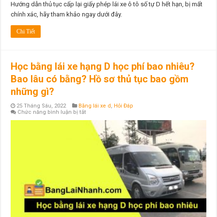
Hướng dẫn thủ tục cấp lại giấy phép lái xe ô tô số tự D hết hạn, bị mất
chính xác, hãy tham khảo ngay dưới đây.
Chi Tiết
Học bằng lái xe hạng D học phí bao nhiêu?
Bao lâu có bằng? Hồ sơ thủ tục bao gồm
những gì?
25 Tháng Sáu, 2022
Bằng lái xe d
,
Hỏi Đáp
ở
Chức năng bình luận bị tắt
Học
bằng
lái
xe
hạng
D
học
phí
bao
nhiêu?
Bao
lâu
có
bằng?
Hồ
sơ