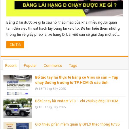
hạn
bao
lâu?
Bằng D lái được xe gì là câu hỏi thắc mắc của khá nhiều người quan
tâm đến việc thi sát hạch lấy bằng lái xe ô tô. Để tìm hiểu thêm những
thông tin về giấy phép lái xe hạng D, bài viết sau sẽ giải đáp một số …
Chi Tiết
Recent
Popular
Comments
Tags
Bổ túc tay lái thực tế bằng xe Vios số sàn – Tập
chạy đường trường từ TP.HCM đi các tỉnh
18 Tháng Bảy, 2025
Bổ túc tay lái Vinfast VF3 – chỉ 250k/giờ tại TPHCM
18 Tháng Bảy, 2025
Giới thiệu phần mềm quản lý GPLX theo thông tư 35