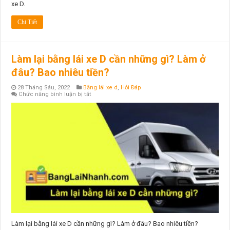
xe D.
Chi Tiết
Làm lại bằng lái xe D cần những gì? Làm ở
đâu? Bao nhiêu tiền?
28 Tháng Sáu, 2022
Bằng lái xe d
,
Hỏi Đáp
ở
Chức năng bình luận bị tắt
Làm
lại
bằng
lái
xe
D
cần
những
gì?
Làm
ở
đâu?
Bao
nhiêu
tiền?
Làm lại bằng lái xe D cần những gì? Làm ở đâu? Bao nhiêu tiền?