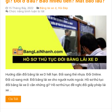
gì? Đổi ở đâu? Bao nhiêu tiền? Mất bao lâu?
15 Tháng Bảy, 2022
Bằng lái xe d
,
Hỏi Đáp
ở
Chức năng bình luận bị tắt
Hồ
sơ
thủ
tục
đổi
bằng
lái
xe
D
cần
những
gì?
Đổi
ở
đâu?
Bao
nhiêu
tiền?
Mất
Hướng dẫn đổi bằng lái xe D hết hạn. Đổi sang thẻ nhựa. Đổi Online.
bao
Đổi cũ sang mới. Đổi bằng lái xe cho người nước ngoài. Hồ sơ thủ tục
lâu?
đổi bằng lái xe D cần những gì? Hồ sơ thủ tục đề nghị đổi giấy phép lái
xe …
Chi Tiết