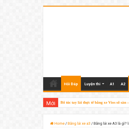
Hỏi Đáp
Luyện thi
A1
A2
Mới
Bổ túc tay lái thực tế bằng xe Vios số sà
Home
/
Bằng lái xe a3
/
Bằng lái xe A3 là gì? 