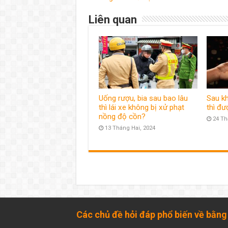
Liên quan
Uống rượu, bia sau bao lâu
Sau kh
thì lái xe không bị xử phạt
thì đư
nồng độ cồn?
24 Th
13 Tháng Hai, 2024
Các chủ đề hỏi đáp phổ biến về bằng 