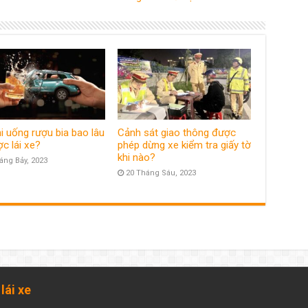
i uống rượu bia bao lâu
Cảnh sát giao thông được
ợc lái xe?
phép dừng xe kiểm tra giấy tờ
khi nào?
áng Bảy, 2023
20 Tháng Sáu, 2023
lái xe