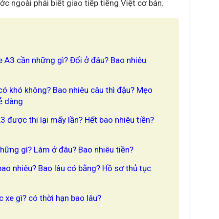
ước ngoài phải biết giao tiếp tiếng Việt cơ bản.
3
xe A3 cần những gì? Đổi ở đâu? Bao nhiêu
3 có khó không? Bao nhiêu câu thì đậu? Mẹo
dễ dàng
 A3 được thi lại mấy lần? Hết bao nhiêu tiền?
những gì? Làm ở đâu? Bao nhiêu tiền?
bao nhiêu? Bao lâu có bằng? Hồ sơ thủ tục
c xe gì? có thời hạn bao lâu?