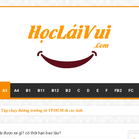
A3
A4
B1
B11
B12
B2
C
D
E
F
FB2
FC
n – Tập chạy đường trường từ TP.HCM đi các tỉnh
lái được xe gì? có thời hạn bao lâu?