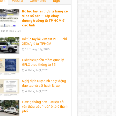
cent
Popular
Comments
Tags
Bổ túc tay lái thực tế bằng xe
Vios số sàn – Tập chạy
đường trường từ TP.HCM đi
các tỉnh
 Tháng Bảy, 2025
Bổ túc tay lái Vinfast VF3 – chỉ
250k/giờ tại TPHCM
18 Tháng Bảy, 2025
Giới thiệu phần mềm quản lý
GPLX theo thông tư 35
4 Tháng Một, 2025
Nghị định Quy định hoạt động
đào tạo và sát hạch lái xe
4 Tháng Một, 2025
Lương tháng hơn 10 triệu, tôi
vẫn thừa sức ‘nuôi’ ô tô ở thành
phố