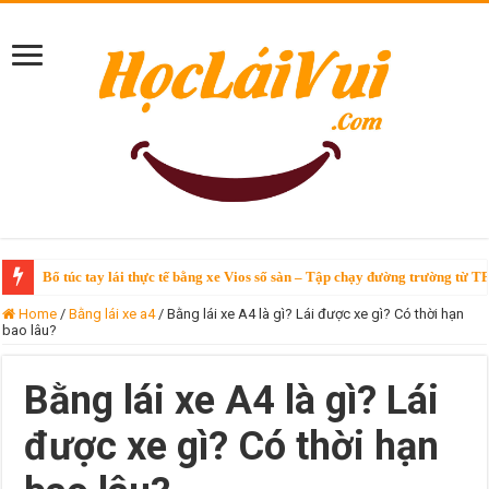
Bổ túc tay lái thực tế bằng xe Vios số sàn – Tập chạy đường trường từ T
Bổ túc tay lái Vinfast VF3 – chỉ 250k/giờ tại TPHCM
Home
/
Bằng lái xe a4
/
Bằng lái xe A4 là gì? Lái được xe gì? Có thời hạn
bao lâu?
Bằng lái xe A4 là gì? Lái
được xe gì? Có thời hạn