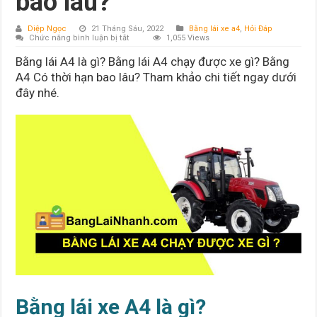
bao lâu?
Diệp Ngọc
21 Tháng Sáu, 2022
Bằng lái xe a4
,
Hỏi Đáp
ở
Chức năng bình luận bị tắt
1,055 Views
Bằng
lái
Bằng lái A4 là gì? Bằng lái A4 chạy được xe gì? Bằng
xe
A4
A4 Có thời hạn bao lâu? Tham khảo chi tiết ngay dưới
là
đây nhé.
gì?
Lái
được
xe
gì?
Có
thời
hạn
bao
lâu?
Bằng lái xe A4 là gì?