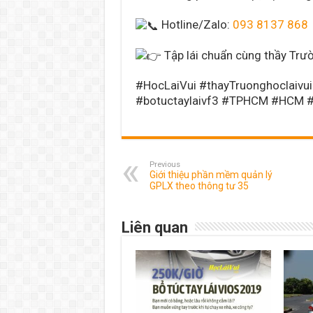
Hotline/Zalo:
093 8137 868
Tập lái chuẩn cùng thầy Trườ
#HocLaiVui #thayTruonghoclaivui 
#botuctaylaivf3 #TPHCM #HCM 
Previous
Giới thiệu phần mềm quản lý
GPLX theo thông tư 35
Liên quan