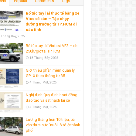
cent
Popular
Comments
Tags
Bổ túc tay lái thực tế bằng xe
Vios số sàn – Tập chạy
đường trường từ TP.HCM đi
các tỉnh
 Tháng Bảy, 2025
Bổ túc tay lái Vinfast VF3 – chỉ
250k/giờ tại TPHCM
18 Tháng Bảy, 2025
Giới thiệu phần mềm quản lý
GPLX theo thông tư 35
4 Tháng Một, 2025
Nghị định Quy định hoạt động
đào tạo và sát hạch lái xe
4 Tháng Một, 2025
Lương tháng hơn 10 triệu, tôi
vẫn thừa sức ‘nuôi’ ô tô ở thành
phố