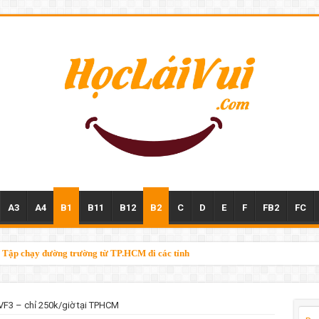
A3
A4
B1
B11
B12
B2
C
D
E
F
FB2
FC
n – Tập chạy đường trường từ TP.HCM đi các tỉnh
t VF3 – chỉ 250k/giờ tại TPHCM