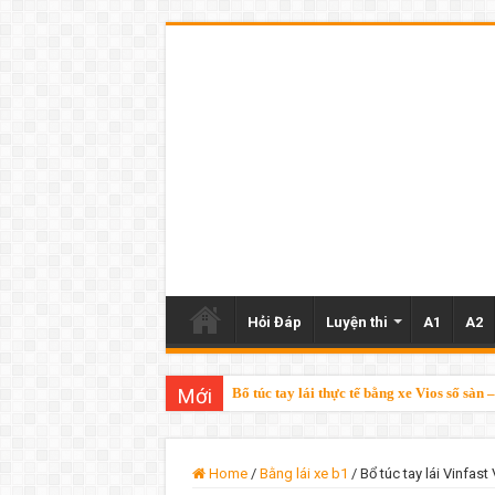
Hỏi Đáp
Luyện thi
A1
A2
Mới
Bổ túc tay lái thực tế bằng xe Vios số sà
Home
/
Bằng lái xe b1
/
Bổ túc tay lái Vinfas