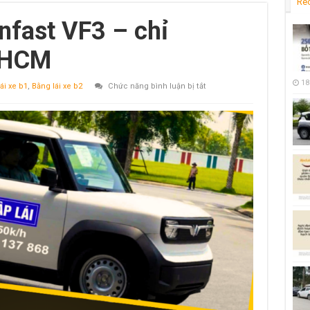
Re
infast VF3 – chỉ
TPHCM
18
ở
ái xe b1
,
Bằng lái xe b2
Chức năng bình luận bị tắt
Bổ
túc
tay
lái
Vinfast
VF3
–
chỉ
250k/giờ
tại
TPHCM