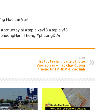
ng Học Lái Vui!
#botuctaylai #taplaixevf3 #taplaivf3
#phuongHanhThong #phuongDiAn
Next
Bổ túc tay lái thực tế bằng xe
Vios số sàn – Tập chạy đường
trường từ TP.HCM đi các tỉnh