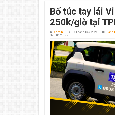
Bổ túc tay lái V
250k/giờ tại 
admin
18 Tháng Bảy, 2025
Bằng l
981 Views