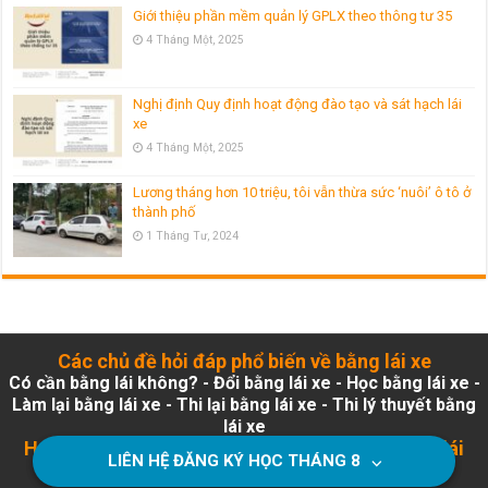
Giới thiệu phần mềm quản lý GPLX theo thông tư 35
4 Tháng Một, 2025
Nghị định Quy định hoạt động đào tạo và sát hạch lái
xe
4 Tháng Một, 2025
Lương tháng hơn 10 triệu, tôi vẫn thừa sức ‘nuôi’ ô tô ở
thành phố
1 Tháng Tư, 2024
Các chủ đề hỏi đáp phổ biến về bằng lái xe
Có cần bằng lái không?
-
Đổi bằng lái xe
-
Học bằng lái xe
-
Làm lại bằng lái xe
-
Thi lại bằng lái xe
-
Thi lý thuyết bằng
lái xe
Học Lái Nhanh - Học lái xe B1, B2, C, bổ túc tay lái
LIÊN HỆ ĐĂNG KÝ HỌC THÁNG
8
⌵
thầy Tuấn
- HocLaiNhanh.com