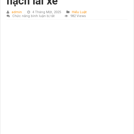
hạch lái xe
admin
4 Tháng Một, 2025
Hiểu Luật
ở
Chức năng bình luận bị tắt
982 Views
Nghị
định
Quy
định
hoạt
động
đào
tạo
và
sát
hạch
lái
xe