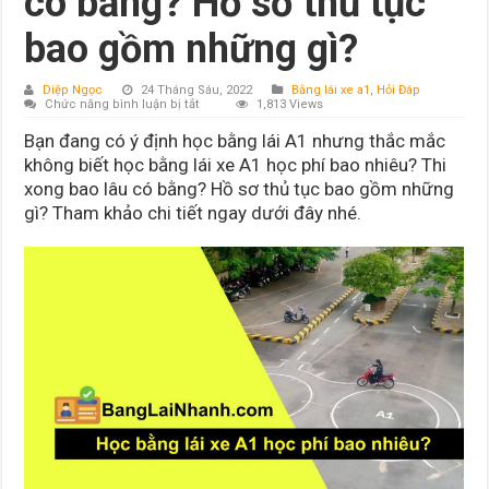
có bằng? Hồ sơ thủ tục
bao gồm những gì?
Diệp Ngọc
24 Tháng Sáu, 2022
Bằng lái xe a1
,
Hỏi Đáp
ở
Chức năng bình luận bị tắt
1,813 Views
Học
bằng
Bạn đang có ý định học bằng lái A1 nhưng thắc mắc
lái
xe
không biết học bằng lái xe A1 học phí bao nhiêu? Thi
A1
xong bao lâu có bằng? Hồ sơ thủ tục bao gồm những
học
phí
gì? Tham khảo chi tiết ngay dưới đây nhé.
bao
nhiêu?
Bao
lâu
có
bằng?
Hồ
sơ
thủ
tục
bao
gồm
những
gì?