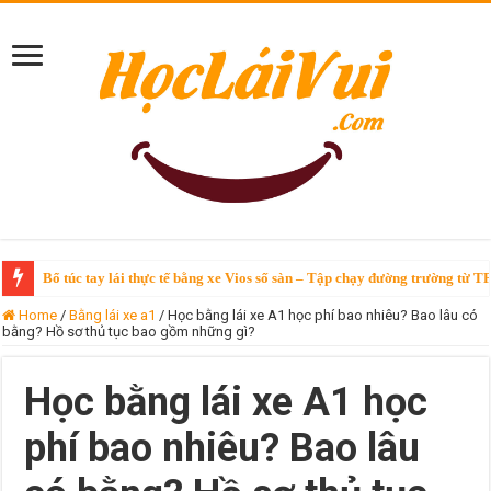
Bổ túc tay lái thực tế bằng xe Vios số sàn – Tập chạy đường trường từ T
Bổ túc tay lái Vinfast VF3 – chỉ 250k/giờ tại TPHCM
Home
/
Bằng lái xe a1
/
Học bằng lái xe A1 học phí bao nhiêu? Bao lâu có
bằng? Hồ sơ thủ tục bao gồm những gì?
Học bằng lái xe A1 học
phí bao nhiêu? Bao lâu