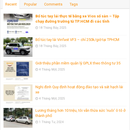
Recent
Popular
Comments
Tags
Bổ túc tay lái thực tế bằng xe Vios số sàn – Tập
chạy đường trường từ TP.HCM đi các tỉnh
18 Tháng Bảy, 2025
Bổ túc tay lái Vinfast VF3 – chỉ 250k/giờ tại TPHCM
18 Tháng Bảy, 2025
Giới thiệu phần mềm quản lý GPLX theo thông tư 35
4 Tháng Một, 2025
Nghị định Quy định hoạt động đào tạo và sát hạch lái
xe
4 Tháng Một, 2025
Lương tháng hơn 10 triệu, tôi vẫn thừa sức ‘nuôi’ ô tô ở
thành phố
1 Tháng Tư, 2024