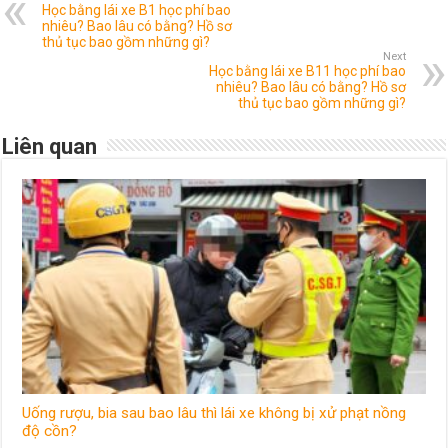
Học bằng lái xe B1 học phí bao
nhiêu? Bao lâu có bằng? Hồ sơ
thủ tục bao gồm những gì?
Next
Học bằng lái xe B11 học phí bao
nhiêu? Bao lâu có bằng? Hồ sơ
thủ tục bao gồm những gì?
Liên quan
Uống rượu, bia sau bao lâu thì lái xe không bị xử phạt nồng
độ cồn?