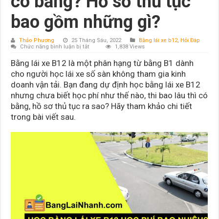
có bằng? Hồ sơ thủ tục
bao gồm những gì?
Thảo Phương
25 Tháng Sáu, 2022
Bằng lái xe b12
,
Hỏi Đáp
ở
Chức năng bình luận bị tắt
1,838 Views
Học
bằng
Bằng lái xe B12 là một phân hạng từ bằng B1 dành
lái
xe
cho người học lái xe số sàn không tham gia kinh
B12
doanh vận tải. Bạn đang dự định học bằng lái xe B12
học
phí
nhưng chưa biết học phí như thế nào, thi bao lâu thì có
bao
nhiêu?
bằng, hồ sơ thủ tục ra sao? Hãy tham khảo chi tiết
Bao
trong bài viết sau.
lâu
có
bằng?
Hồ
sơ
thủ
tục
bao
gồm
những
gì?