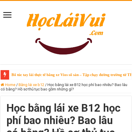
Bổ túc tay lái thực tế bằng xe Vios số sàn – Tập chạy đường trường từ T
Bổ túc tay lái Vinfast VF3 – chỉ 250k/giờ tại TPHCM
Home
/
Bằng lái xe b12
/
Học bằng lái xe B12 học phí bao nhiêu? Bao lâu
có bằng? Hồ sơ thủ tục bao gồm những gì?
Học bằng lái xe B12 học
phí bao nhiêu? Bao lâu