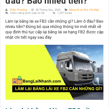
đâu? Bao nhiêu tiền?
Thảo Phương
28 Tháng Sáu, 2022
Bằng lái xe fb2
,
Hỏi Đáp
ở
Chức năng bình luận bị tắt
1,297 Views
Làm
lại
Làm lại bằng lái xe FB2 cần những gì? Làm ở đâu? Bao
bằng
lái
nhiêu tiền? Đừng bỏ qua những thông tin mới nhất về
xe
quy định thủ tục cấp lại bằng lái xe hạng FB2 được cập
FB2
cần
nhật chi tiết ngay sau đây.
những
gì?
Làm
ở
đâu?
Bao
nhiêu
tiền?