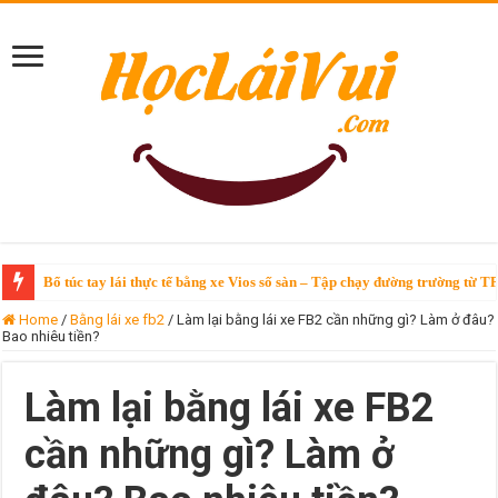
Bổ túc tay lái thực tế bằng xe Vios số sàn – Tập chạy đường trường từ T
Bổ túc tay lái Vinfast VF3 – chỉ 250k/giờ tại TPHCM
Home
/
Bằng lái xe fb2
/
Làm lại bằng lái xe FB2 cần những gì? Làm ở đâu?
Bao nhiêu tiền?
Làm lại bằng lái xe FB2
cần những gì? Làm ở