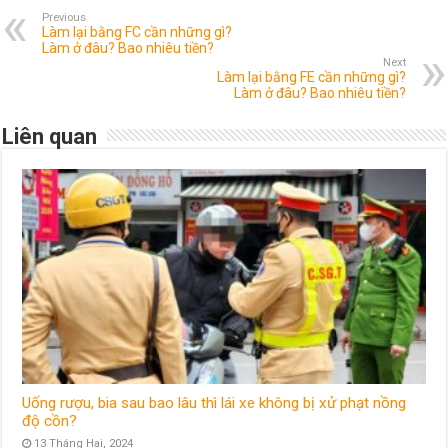
Previous
Làm lại bằng FC cần những gì?
Làm ở đâu? Bao nhiêu tiền?
Next
Làm lại bằng FE cần những gì?
Làm ở đâu? Bao nhiêu tiền?
Liên quan
Uống rượu, bia sau bao lâu thì lái xe không bị xử phạt nồng
độ cồn?
13 Tháng Hai, 2024