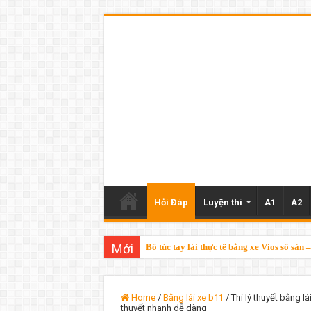
Hỏi Đáp
Luyện thi
A1
A2
Mới
Bổ túc tay lái thực tế bằng xe Vios số sà
Bổ túc tay lái Vinfast VF3 – chỉ 250k/giờ 
Home
/
Bằng lái xe b11
/
Thi lý thuyết bằng l
thuyết nhanh dễ dàng