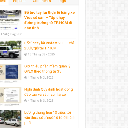
cent
Popular
Comments
Tags
Bổ túc tay lái thực tế bằng xe
Vios số sàn – Tập chạy
đường trường từ TP.HCM đi
các tỉnh
 Tháng Bảy, 2025
Bổ túc tay lái Vinfast VF3 – chỉ
250k/giờ tại TPHCM
18 Tháng Bảy, 2025
Giới thiệu phần mềm quản lý
GPLX theo thông tư 35
4 Tháng Một, 2025
Nghị định Quy định hoạt động
đào tạo và sát hạch lái xe
4 Tháng Một, 2025
Lương tháng hơn 10 triệu, tôi
vẫn thừa sức ‘nuôi’ ô tô ở thành
phố