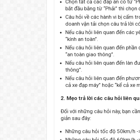
Chọn tất cả các đáp án có từ “P
bắt đầu bằng từ “Phải” thì chọn 
Câu hỏi về các hành vi bị cấm tro
doanh vận tải chọn câu trả lời c
Nếu câu hỏi liên quan đến các y
“kính an toàn”.
Nếu câu hỏi liên quan đến phầ
“an toàn giao thông”.
Nếu câu hỏi liên quan đến làn 
thông”.
Nếu câu hỏi liên quan đến phươ
cả xe đạp máy” hoặc “kể cả xe m
2. Mẹo trả lời các câu hỏi liên q
Đối với những câu hỏi này, bạn cầ
giản sau đây:
Những câu hỏi tốc độ 50km/h ->
Những câu hỏi tốc độ 60km/h ->