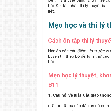
Đề thi lý thuyết bằng lái B11 sẽ c
hỏi. Để đậu phần thi lý thuyết bạ
liệt.
Mẹo học và thi lý
Cách ôn tập thi lý thuy
Nên ôn các câu điểm liệt trước vì c
Luyện thi theo bộ đề, làm thử các
hỏi.
Mẹo học lý thuyết, khoa
B11
1. Câu hỏi về luật luật giao thôn
Chọn tất cả các đáp án có cụm 