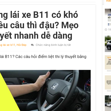
Re
ng lái xe B11 có khó
êu câu thì đậu? Mẹo
18
huyết nhanh dễ dàng
ở
g lái xe b11
,
Hỏi Đáp
Chức năng bình luận bị tắt
Thi
lý
thuyết
i B11? Các câu hỏi điểm liệt thi lý thuyết bằng
bằng
lái
xe
B11
có
khó
không?
Bao
nhiêu
câu
thì
đậu?
Mẹo
học
và
thi
lý