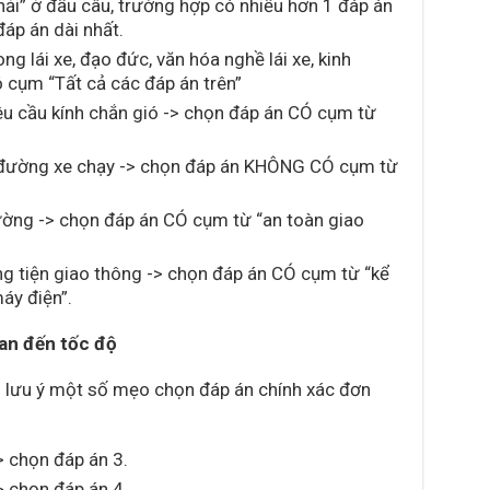
hải” ở đầu câu, trường hợp có nhiều hơn 1 đáp án
đáp án dài nhất.
ng lái xe, đạo đức, văn hóa nghề lái xe, kinh
ó cụm “Tất cả các đáp án trên”
êu cầu kính chắn gió -> chọn đáp án CÓ cụm từ
n đường xe chạy -> chọn đáp án KHÔNG CÓ cụm từ
đường -> chọn đáp án CÓ cụm từ “an toàn giao
ng tiện giao thông -> chọn đáp án CÓ cụm từ “kể
áy điện”.
uan đến tốc độ
n lưu ý một số mẹo chọn đáp án chính xác đơn
 chọn đáp án 3.
 chọn đáp án 4.