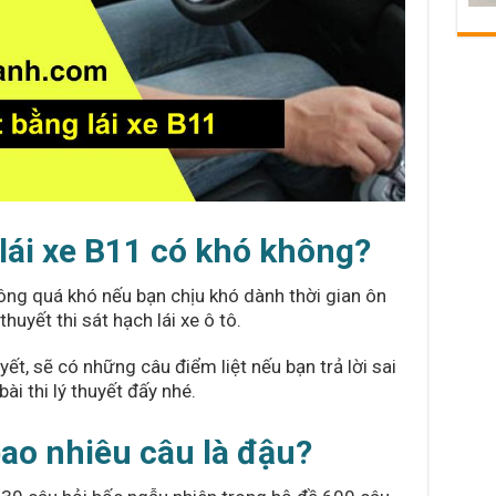
thuyết
nhanh
dễ
dàng
 lái xe B11 có khó không?
hông quá khó nếu bạn chịu khó dành thời gian ôn
huyết thi sát hạch lái xe ô tô.
uyết, sẽ có những câu điểm liệt nếu bạn trả lời sai
bài thi lý thuyết đấy nhé.
bao nhiêu câu là đậu?