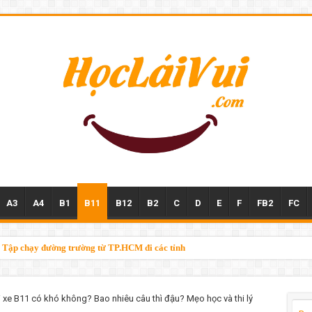
A3
A4
B1
B11
B12
B2
C
D
E
F
FB2
FC
n – Tập chạy đường trường từ TP.HCM đi các tỉnh
tại TPHCM
ái xe B11 có khó không? Bao nhiêu câu thì đậu? Mẹo học và thi lý