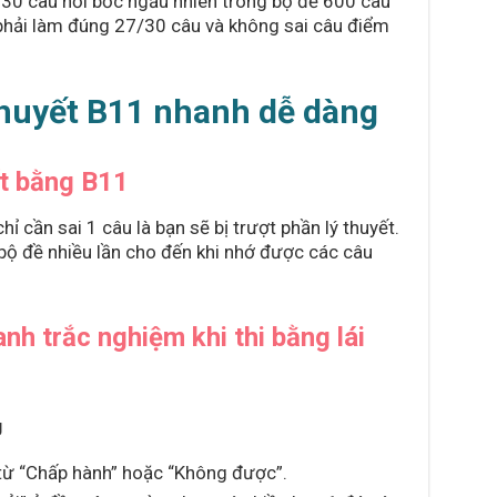
ó 30 câu hỏi bốc ngẫu nhiên trong bộ đề 600 câu
n phải làm đúng 27/30 câu và không sai câu điểm
 thuyết B11 nhanh dễ dàng
ết bằng B11
hỉ cần sai 1 câu là bạn sẽ bị trượt phần lý thuyết.
 bộ đề nhiều lần cho đến khi nhớ được các câu
nh trắc nghiệm khi thi bằng lái
g
từ “Chấp hành” hoặc “Không được”.