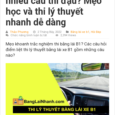
nhiêu câu thì đậu? Mẹo
học và thi lý thuyết
nhanh dễ dàng
Thảo Phương
2 Tháng Bảy, 2022
Bằng lái xe b1
,
Hỏi Đáp
ở
Chức năng bình luận bị tắt
2,394 Views
Thi
lý
Mẹo khoanh trắc nghiệm thi bằng lái B1? Các câu hỏi
thuyết
bằng
điểm liệt thi lý thuyết bằng lái xe B1 gồm những câu
lái
nào?
xe
B1
có
khó
không?
Bao
nhiêu
câu
thì
đậu?
Mẹo
học
và
thi
lý
thuyết
nhanh
dễ