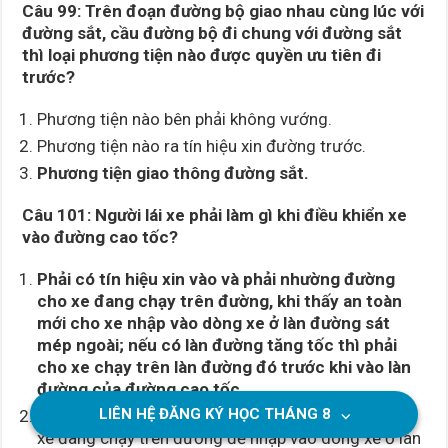
Câu 99: Trên đoạn đường bộ giao nhau cùng lúc với
đường sắt, cầu đường bộ đi chung với đường sắt
thì loại phương tiện nào được quyền ưu tiên đi
trước?
Phương tiện nào bên phải không vướng.
Phương tiện nào ra tín hiệu xin đường trước.
Phương tiện giao thông đường sắt.
Câu 101: Người lái xe phải làm gì khi điều khiển xe
vào đường cao tốc?
Phải có tín hiệu xin vào và phải nhường đường
cho xe đang chạy trên đường, khi thấy an toàn
mới cho xe nhập vào dòng xe ở làn đường sát
mép ngoài; nếu có làn đường tăng tốc thì phải
cho xe chạy trên làn đường đó trước khi
vào làn
đường của đường cao tốc.
LIÊN HỆ ĐĂNG KÝ HỌC THÁNG
8
⌵
Phải có tín hiệu xin vào và phải nhanh chóng vượt
xe đang chạy trên đường để nhập vào dòng xe ở làn