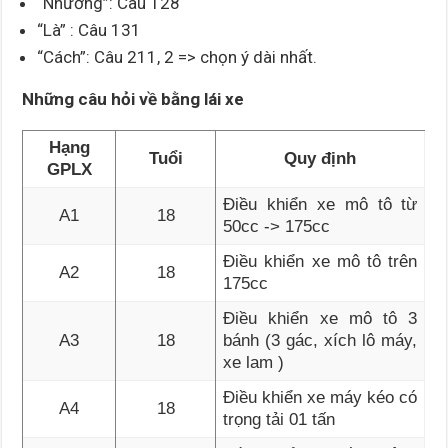
“Nhường”: Câu 128
“Là” : Câu 131
“Cách”: Câu 211, 2 => chọn ý dài nhất.
Những câu hỏi về bằng lái xe
Hạng
Tuổi
Quy định
GPLX
Điều khiển xe mô tô từ
A1
18
50cc -> 175cc
Điều khiển xe mô tô trên
A2
18
175cc
Điều khiển xe mô tô 3
A3
18
bánh (3 gác, xích lô máy,
xe lam )
Điều khiển xe máy kéo có
A4
18
trọng tải 01 tấn