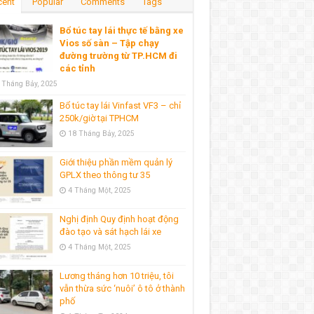
cent
Popular
Comments
Tags
Bổ túc tay lái thực tế bằng xe
Vios số sàn – Tập chạy
đường trường từ TP.HCM đi
các tỉnh
 Tháng Bảy, 2025
Bổ túc tay lái Vinfast VF3 – chỉ
250k/giờ tại TPHCM
18 Tháng Bảy, 2025
Giới thiệu phần mềm quản lý
GPLX theo thông tư 35
4 Tháng Một, 2025
Nghị định Quy định hoạt động
đào tạo và sát hạch lái xe
4 Tháng Một, 2025
Lương tháng hơn 10 triệu, tôi
vẫn thừa sức ‘nuôi’ ô tô ở thành
phố