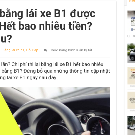
Re
 bằng lái xe B1 được
 Hết bao nhiêu tiền?
âu?
18
ở
Bằng lái xe b1
,
Hỏi Đáp
Chức năng bình luận bị tắt
Quy
định
thi
lần? Chi phí thi lại bằng lái xe B1 hết bao nhiêu
lại
bằng
lại bằng B1? Đừng bỏ qua những thông tin cập nhật
lái
ằng lái xe B1 ngay sau đây.
xe
B1
được
thi
lại
mấy
lần?
Hết
bao
nhiêu
tiền?
Thời
gian
bao
lâu?