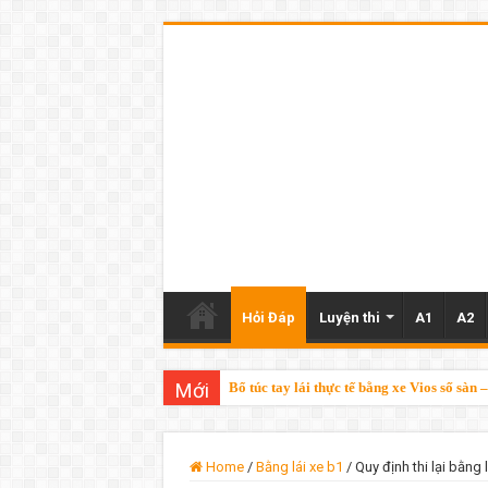
Hỏi Đáp
Luyện thi
A1
A2
Mới
Bổ túc tay lái thực tế bằng xe Vios số sà
Bổ túc tay lái Vinfast VF3 – chỉ 250k/giờ 
Home
/
Bằng lái xe b1
/
Quy định thi lại bằng 