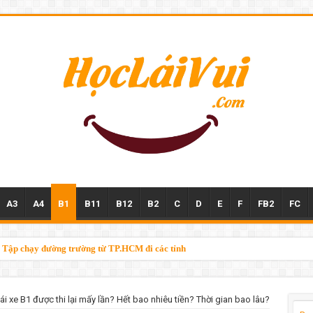
A3
A4
B1
B11
B12
B2
C
D
E
F
FB2
FC
n – Tập chạy đường trường từ TP.HCM đi các tỉnh
tại TPHCM
lái xe B1 được thi lại mấy lần? Hết bao nhiêu tiền? Thời gian bao lâu?