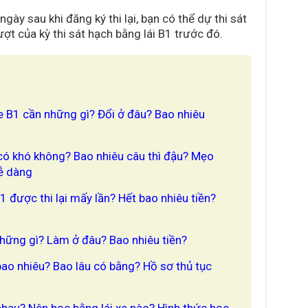
y sau khi đăng ký thi lại, bạn có thể dự thi sát
ượt của kỳ thi sát hạch bằng lái B1 trước đó.
1
xe B1 cần những gì? Đổi ở đâu? Bao nhiêu
1 có khó không? Bao nhiêu câu thì đậu? Mẹo
dễ dàng
 B1 được thi lại mấy lần? Hết bao nhiêu tiền?
những gì? Làm ở đâu? Bao nhiêu tiền?
bao nhiêu? Bao lâu có bằng? Hồ sơ thủ tục
nhau? Nên học bằng lái xe nào? Hình thức học